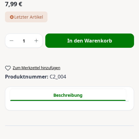
7,99 €
Regulärer Preis:
Letzter Artikel
Produkt Anzahl: Gib den gewünschten Wert
In den Warenkorb
Zum Merkzettel hinzufügen
Produktnummer:
C2_004
Beschreibung