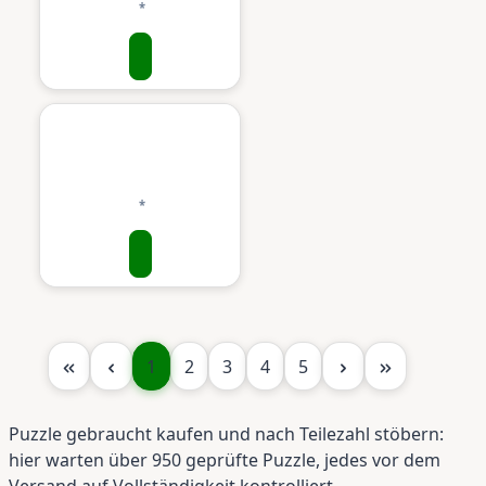
Seite
Seite
Seite
Seite
Seite
1
2
3
4
5
Puzzle gebraucht kaufen und nach Teilezahl stöbern:
hier warten über 950 geprüfte Puzzle, jedes vor dem