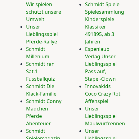
Wir spielen
Schmidt Spiele
schützt unsere
Spielesammlung
Umwelt
Kinderspiele
Unser
Klassiker
Lieblingsspiel
491895, ab 3
Pferde-Rallye
Jahren
Schmidt
Espenlaub
Millenium
Verlag Unser
Schmidt ran
Lieblingsspiel
Sat.1
Pass auf,
Fussballquiz
Stapel-Clown
Schmidt Die
Innovakids
Klack-Familie
Coco Crazy Rot
Schmidt Conny
Affenspiel
Mädchen
Unser
Pferde
Lieblingsspiel
Abenteuer
Maulwurfrennen
Schmidt
Unser
Spielemagazin
Lieblingsspiel