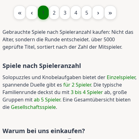
Seite
Seite
Seite
Seite
Seite
1
2
3
4
5
Gebrauchte Spiele nach Spieleranzahl kaufen: Nicht das
Alter, sondern die Runde entscheidet. über 5000
geprüfte Titel, sortiert nach der Zahl der Mitspieler.
Spiele nach Spieleranzahl
Solopuzzles und Knobelaufgaben bietet der
Einzelspieler
,
spannende Duelle gibt es
für 2 Spieler
. Die typische
Familienrunde deckst du mit
3 bis 4 Spieler
ab, große
Gruppen mit
ab 5 Spieler
. Eine Gesamtübersicht bieten
die
Gesellschaftsspiele
.
Warum bei uns einkaufen?