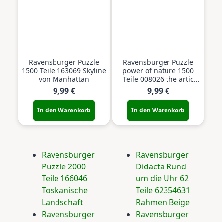
Ravensburger Puzzle
Ravensburger Puzzle
1500 Teile 163069 Skyline
power of nature 1500
von Manhattan
Teile 008026 the artic
show
9,99 €
9,99 €
In den Warenkorb
In den Warenkorb
Ravensburger
Ravensburger
Puzzle 2000
Didacta Rund
Teile 166046
um die Uhr 62
Toskanische
Teile 62354631
Landschaft
Rahmen Beige
Ravensburger
Ravensburger