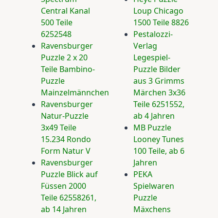
Central Kanal
Loup Chicago
500 Teile
1500 Teile 8826
6252548
Pestalozzi-
Ravensburger
Verlag
Puzzle 2 x 20
Legespiel-
Teile Bambino-
Puzzle Bilder
Puzzle
aus 3 Grimms
Mainzelmännchen
Märchen 3x36
Ravensburger
Teile 6251552,
Natur-Puzzle
ab 4 Jahren
3x49 Teile
MB Puzzle
15.234 Rondo
Looney Tunes
Form Natur V
100 Teile, ab 6
Ravensburger
Jahren
Puzzle Blick auf
PEKA
Füssen 2000
Spielwaren
Teile 62558261,
Puzzle
ab 14 Jahren
Mäxchens