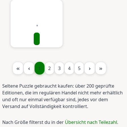
Seite
Seite
Seite
Seite
Seite
1
2
3
4
5
Seltene Puzzle gebraucht kaufen: über 200 geprüfte
Editionen, die im regulären Handel nicht mehr erhältlich
und oft nur einmal verfügbar sind, jedes vor dem
Versand auf Vollständigkeit kontrolliert.
Nach Größe filterst du in der
Übersicht nach Teilezahl
.