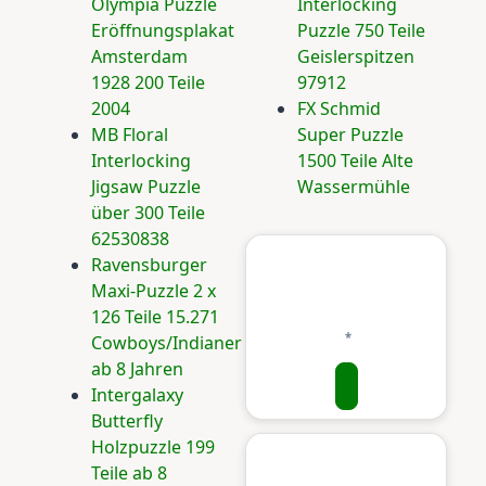
Olympia Puzzle
Interlocking
Eröffnungsplakat
Puzzle 750 Teile
Amsterdam
Geislerspitzen
1928 200 Teile
97912
2004
FX Schmid
MB Floral
Super Puzzle
Interlocking
1500 Teile Alte
Jigsaw Puzzle
Wassermühle
über 300 Teile
62530838
Ravensburger
Maxi-Puzzle 2 x
126 Teile 15.271
Cowboys/Indianer
ab 8 Jahren
Intergalaxy
Butterfly
Holzpuzzle 199
Teile ab 8