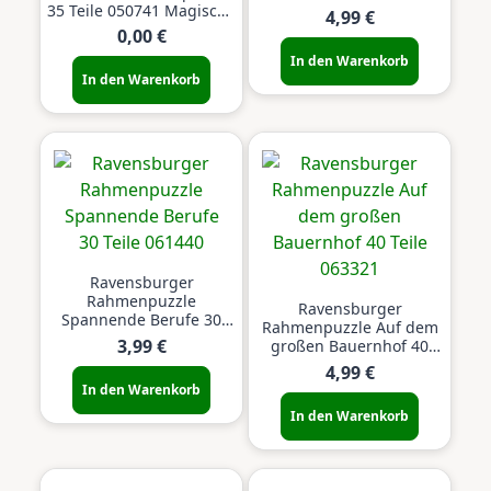
35 Teile 050741 Magische
4,99 €
Natur
0,00 €
In den Warenkorb
In den Warenkorb
Ravensburger
Rahmenpuzzle
Ravensburger
Spannende Berufe 30
Rahmenpuzzle Auf dem
Teile 061440
3,99 €
großen Bauernhof 40
Teile 063321
4,99 €
In den Warenkorb
In den Warenkorb