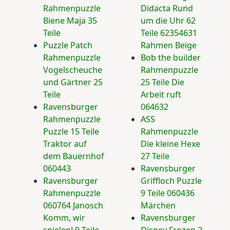
Rahmenpuzzle
Didacta Rund
Biene Maja 35
um die Uhr 62
Teile
Teile 62354631
Puzzle Patch
Rahmen Beige
Rahmenpuzzle
Bob the builder
Vogelscheuche
Rahmenpuzzle
und Gärtner 25
25 Teile Die
Teile
Arbeit ruft
Ravensburger
064632
Rahmenpuzzle
ASS
Puzzle 15 Teile
Rahmenpuzzle
Traktor auf
Die kleine Hexe
dem Bauernhof
27 Teile
060443
Ravensburger
Ravensburger
Griffloch Puzzle
Rahmenpuzzle
9 Teile 060436
060764 Janosch
Märchen
Komm, wir
Ravensburger
spielen! 9 Teile
Disney Frozen 2