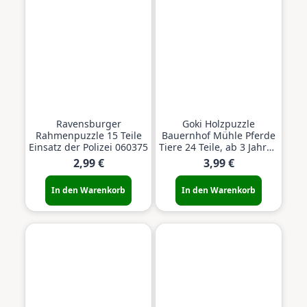
Ravensburger
Goki Holzpuzzle
Rahmenpuzzle 15 Teile
Bauernhof Mühle Pferde
Einsatz der Polizei 060375
Tiere 24 Teile, ab 3 Jahren
Rahmenpuzzle aus Holz
2,99 €
3,99 €
In den Warenkorb
In den Warenkorb