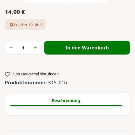
14,99 €
Regulärer Preis:
Letzter Artikel
Produkt Anzahl: Gib den gewünschten Wert
In den Warenkorb
Zum Merkzettel hinzufügen
Produktnummer:
K15_016
Beschreibung