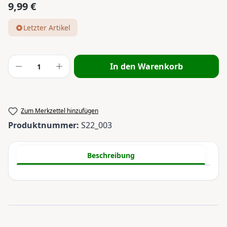
9,99 €
Regulärer Preis:
Letzter Artikel
Produkt Anzahl: Gib den gewünschten Wert
In den Warenkorb
Zum Merkzettel hinzufügen
Produktnummer:
S22_003
Beschreibung