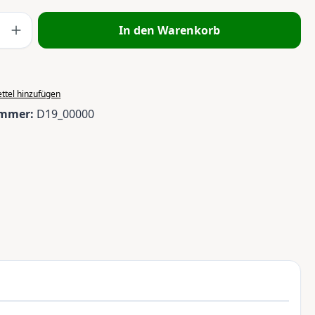
 Anzahl: Gib den gewünschten Wert ein 
In den Warenkorb
ttel hinzufügen
ummer:
D19_00000