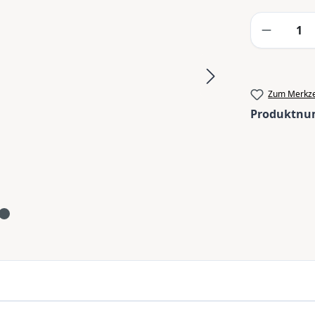
Produkt
Zum Merkze
Produktn