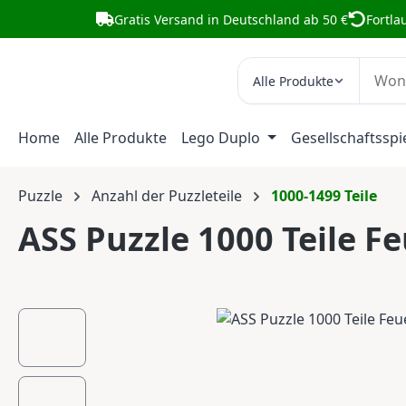
Gratis Versand in Deutschland ab 50 €
Fortla
m Hauptinhalt springen
Zur Suche springen
Zur Hauptnavigation springen
Alle Produkte
Home
Alle Produkte
Lego Duplo
Gesellschaftsspi
Puzzle
Anzahl der Puzzleteile
1000-1499 Teile
ASS Puzzle 1000 Teile F
Bildergalerie überspringen