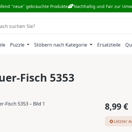
ufend "neue" gebrauchte Produkte
Nachhaltig und Fair zur Umw
ele
Puzzle
Stöbern nach Kategorie
Ersatzteile
Qu
euer-Fisch 5353
Regulärer Pr
8,99 €
Letzter Ar