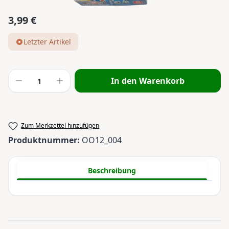
3,99 €
Regulärer Preis:
Letzter Artikel
Produkt Anzahl: Gib den gewünschten Wert
In den Warenkorb
Zum Merkzettel hinzufügen
Produktnummer:
OO12_004
Beschreibung