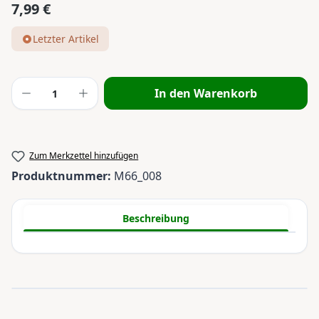
7,99 €
Regulärer Preis:
Letzter Artikel
Produkt Anzahl: Gib den gewünschten Wert
In den Warenkorb
Zum Merkzettel hinzufügen
Produktnummer:
M66_008
Beschreibung