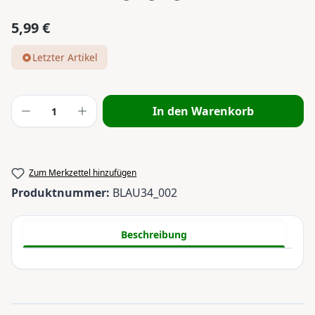
5,99 €
Regulärer Preis:
Letzter Artikel
Produkt Anzahl: Gib den gewünschten Wert
In den Warenkorb
Zum Merkzettel hinzufügen
Produktnummer:
BLAU34_002
Beschreibung