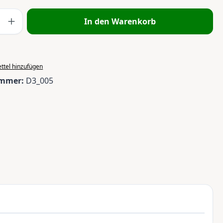
 Anzahl: Gib den gewünschten Wert ein 
In den Warenkorb
ttel hinzufügen
ummer:
D3_005