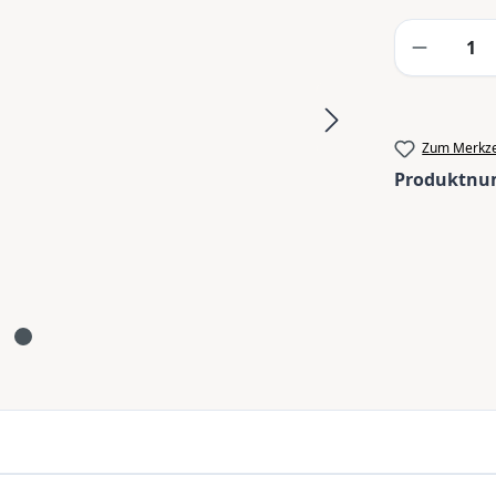
Produkt
Zum Merkze
Produktn