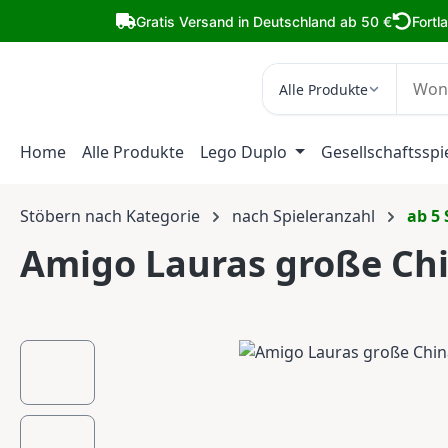
m Hauptinhalt springen
Zur Suche springen
Zur Hauptnavigation springen
Gratis Versand in Deutschland ab 50 €
Fortl
Alle Produkte
Home
Alle Produkte
Lego Duplo
Gesellschaftsspi
Stöbern nach Kategorie
nach Spieleranzahl
ab 5 
Amigo Lauras große Chi
Bildergalerie überspringen