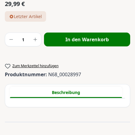
29,99 €
Regulärer Preis:
Letzter Artikel
Produkt Anzahl: Gib den gewünschten Wert
In den Warenkorb
Zum Merkzettel hinzufügen
Produktnummer:
N68_00028997
Beschreibung