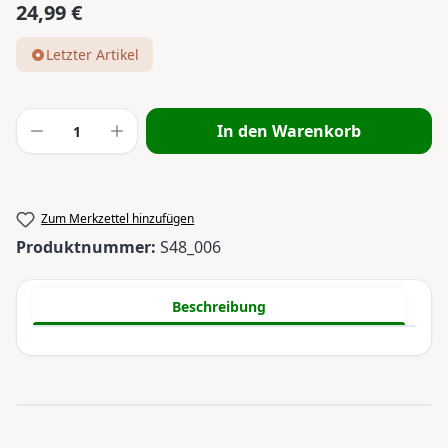
24,99 €
Regulärer Preis:
Letzter Artikel
Produkt Anzahl: Gib den gewünschten Wert
In den Warenkorb
Zum Merkzettel hinzufügen
Produktnummer:
S48_006
Beschreibung