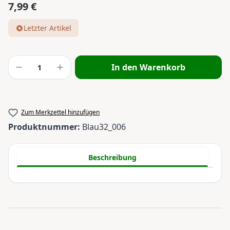
7,99 €
Regulärer Preis:
Letzter Artikel
Produkt Anzahl: Gib den gewünschten Wert
In den Warenkorb
Zum Merkzettel hinzufügen
Produktnummer:
Blau32_006
Beschreibung