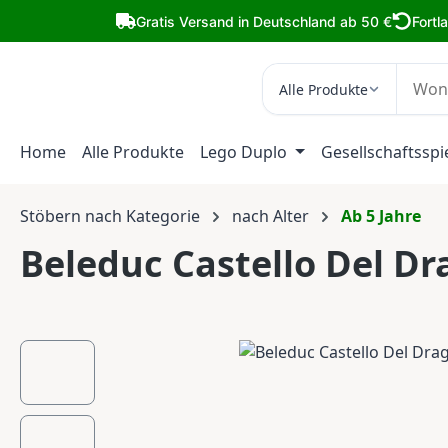
m Hauptinhalt springen
Zur Suche springen
Zur Hauptnavigation springen
Gratis Versand in Deutschland ab 50 €
Fortl
Alle Produkte
Home
Alle Produkte
Lego Duplo
Gesellschaftsspi
Stöbern nach Kategorie
nach Alter
Ab 5 Jahre
Beleduc Castello Del Dr
Bildergalerie überspringen