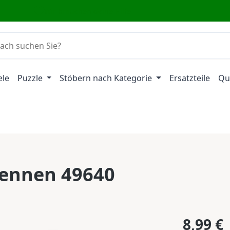
Wir brauchen deine Hilfe
ele
Puzzle
Stöbern nach Kategorie
Ersatzteile
Qu
rennen 49640
Regulärer Pr
8,99 €