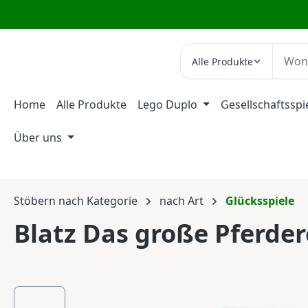
m Hauptinhalt springen
Zur Suche springen
Zur Hauptnavigation springen
Alle Produkte
Home
Alle Produkte
Lego Duplo
Gesellschaftsspi
Über uns
Stöbern nach Kategorie
nach Art
Glücksspiele
Blatz Das große Pferde
Bildergalerie überspringen