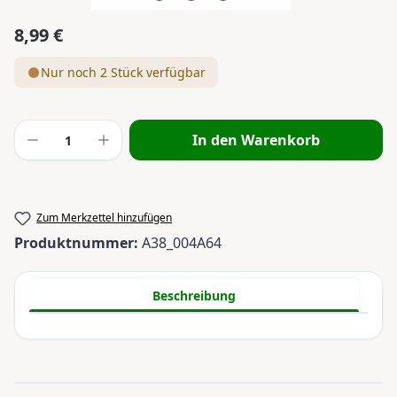
8,99 €
Regulärer Preis:
Nur noch 2 Stück verfügbar
Produkt Anzahl: Gib den gewünschten Wert
In den Warenkorb
Zum Merkzettel hinzufügen
Produktnummer:
A38_004A64
Beschreibung