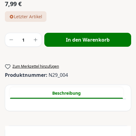
7,99 €
Regulärer Preis:
Letzter Artikel
Produkt Anzahl: Gib den gewünschten Wert
In den Warenkorb
Zum Merkzettel hinzufügen
Produktnummer:
N29_004
Beschreibung