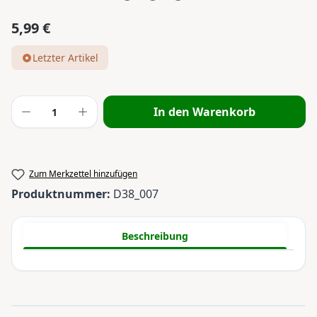
5,99 €
Regulärer Preis:
Letzter Artikel
Produkt Anzahl: Gib den gewünschten Wert
In den Warenkorb
Zum Merkzettel hinzufügen
Produktnummer:
D38_007
Beschreibung