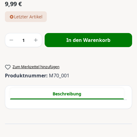
9,99 €
Regulärer Preis:
Letzter Artikel
Produkt Anzahl: Gib den gewünschten Wert
In den Warenkorb
Zum Merkzettel hinzufügen
Produktnummer:
M70_001
Beschreibung