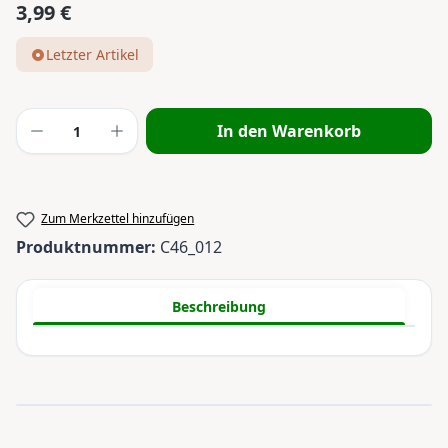
3,99 €
Regulärer Preis:
Letzter Artikel
Produkt Anzahl: Gib den gewünschten Wert
In den Warenkorb
Zum Merkzettel hinzufügen
Produktnummer:
C46_012
Beschreibung