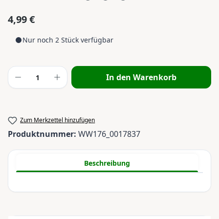
4,99 €
Regulärer Preis:
Nur noch 2 Stück verfügbar
Produkt Anzahl: Gib den gewünschten Wert
In den Warenkorb
Zum Merkzettel hinzufügen
Produktnummer:
WW176_0017837
Beschreibung