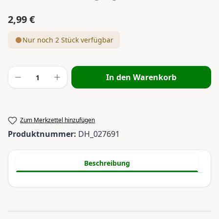
2,99 €
Regulärer Preis:
Nur noch 2 Stück verfügbar
Produkt Anzahl: Gib den gewünschten Wert
In den Warenkorb
Zum Merkzettel hinzufügen
Produktnummer:
DH_027691
Beschreibung