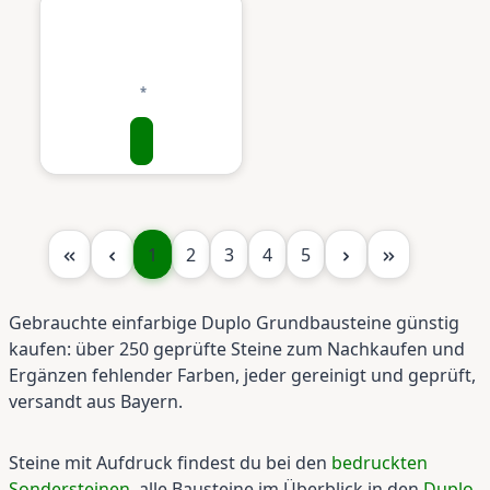
Seite
Seite
Seite
Seite
Seite
1
2
3
4
5
Gebrauchte einfarbige Duplo Grundbausteine günstig
kaufen: über 250 geprüfte Steine zum Nachkaufen und
Ergänzen fehlender Farben, jeder gereinigt und geprüft,
versandt aus Bayern.
Steine mit Aufdruck findest du bei den
bedruckten
Sondersteinen
, alle Bausteine im Überblick in den
Duplo