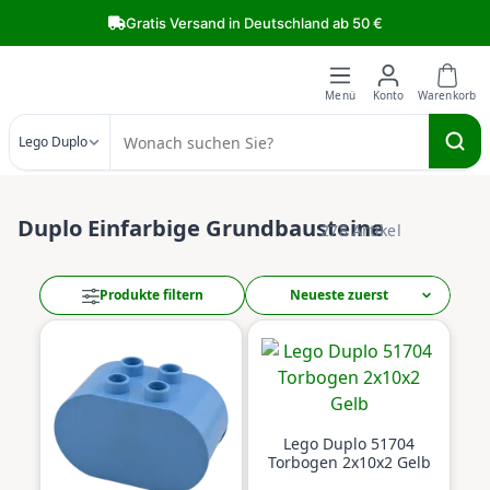
Zum Hauptinhalt springen
Gratis Versand in Deutschland ab 50 €
Lego Duplo
Duplo Einfarbige Grundbausteine
278 Artikel
Produkte filtern
Lego Duplo 51704
Torbogen 2x10x2 Gelb