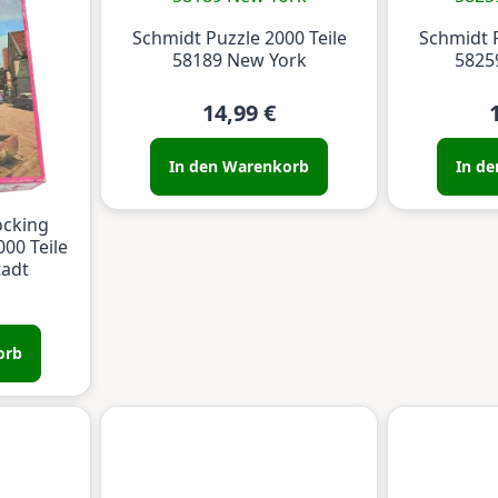
Schmidt Puzzle 2000 Teile
Schmidt P
58189 New York
5825
14,99 €
In den Warenkorb
In d
ocking
00 Teile
tadt
orb