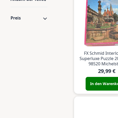
Preis
FX Schmid Interl
Superluxe Puzzle 20
98520 Michels
29,99 €
In den Warenk