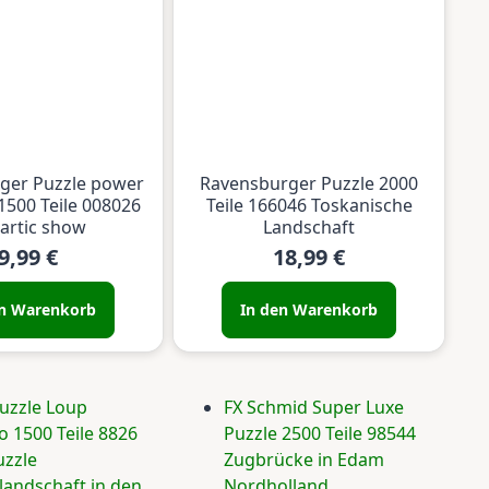
ger Puzzle power
Ravensburger Puzzle 2000
1500 Teile 008026
Teile 166046 Toskanische
 artic show
Landschaft
9,99 €
18,99 €
en Warenkorb
In den Warenkorb
uzzle Loup
FX Schmid Super Luxe
o 1500 Teile 8826
Puzzle 2500 Teile 98544
uzzle
Zugbrücke in Edam
landschaft in den
Nordholland