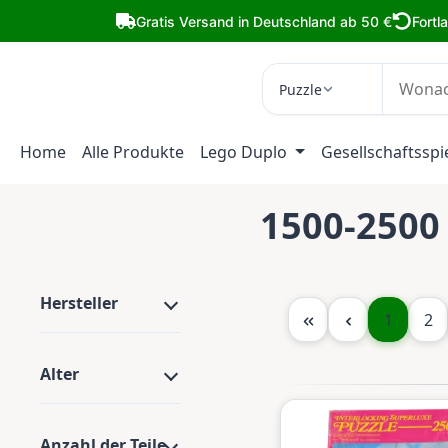
m Hauptinhalt springen
Zur Suche springen
Zur Hauptnavigation springen
Gratis Versand in Deutschland ab 50 €
Fortl
Puzzle
Home
Alle Produkte
Lego Duplo
Gesellschaftsspi
1500-2500 
Hersteller
Seite
Sei
1
2
Alter
Anzahl der Teile