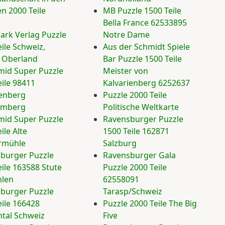
en 2000 Teile
MB Puzzle 1500 Teile
Bella France 62533895
rk Verlag Puzzle
Notre Dame
ile Schweiz,
Aus der Schmidt Spiele
 Oberland
Bar Puzzle 1500 Teile
mid Super Puzzle
Meister von
eile 98411
Kalvarienberg 6252637
enberg
Puzzle 2000 Teile
emberg
Politische Weltkarte
mid Super Puzzle
Ravensburger Puzzle
ile Alte
1500 Teile 162871
rmühle
Salzburg
burger Puzzle
Ravensburger Gala
eile 163588 Stute
Puzzle 2000 Teile
hlen
62558091
burger Puzzle
Tarasp/Schweiz
eile 166428
Puzzle 2000 Teile The Big
tal Schweiz
Five