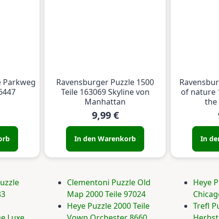
e Parkweg
Ravensburger Puzzle 1500
Ravensbur
56447
Teile 163069 Skyline von
of nature 
Manhattan
the
9,99 €
orb
In den Warenkorb
In d
uzzle
Clementoni Puzzle Old
Heye P
83
Map 2000 Teile 97024
Chicag
Heye Puzzle 2000 Teile
Trefl P
e Luxe
Vowp Orchester 8660
Herbst