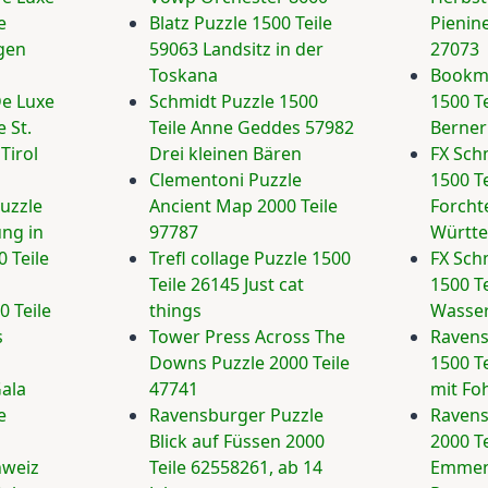
e
Blatz Puzzle 1500 Teile
Pienin
gen
59063 Landsitz in der
27073
Toskana
Bookma
e Luxe
Schmidt Puzzle 1500
1500 Te
e St.
Teile Anne Geddes 57982
Berner
Tirol
Drei kleinen Bären
FX Sch
Clementoni Puzzle
1500 T
uzzle
Ancient Map 2000 Teile
Forcht
ng in
97787
Württ
 Teile
Trefl collage Puzzle 1500
FX Sch
Teile 26145 Just cat
1500 Te
0 Teile
things
Wasse
s
Tower Press Across The
Ravens
Downs Puzzle 2000 Teile
1500 T
ala
47741
mit Fo
e
Ravensburger Puzzle
Ravens
Blick auf Füssen 2000
2000 T
hweiz
Teile 62558261, ab 14
Emmen