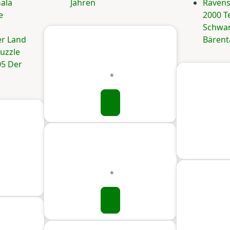
ala
Jahren
Ravens
e
2000 T
Schwar
r Land
Bärent
uzzle
05 Der