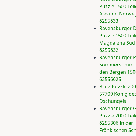
Puzzle 1500 Teil
Alesund Norwe
6255633
Ravensburger D
Puzzle 1500 Teil
Magdalena Süd 
6255632
Ravensburger P
Sommerstimmu
den Bergen 1500
62556625
Blatz Puzzle 200
57709 König de
Dschungels
Ravensburger G
Puzzle 2000 Teil
6255806 In der
Fränkischen Sc