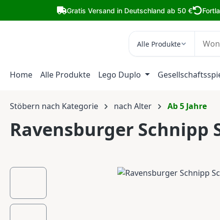
m Hauptinhalt springen
Zur Suche springen
Zur Hauptnavigation springen
Gratis Versand in Deutschland ab 50 €
Fortl
Alle Produkte
Home
Alle Produkte
Lego Duplo
Gesellschaftsspi
Stöbern nach Kategorie
nach Alter
Ab 5 Jahre
Ravensburger Schnipp 
Bildergalerie überspringen