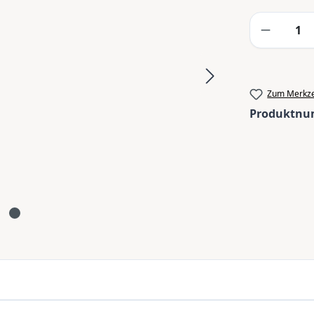
Produkt
Zum Merkze
Produktn