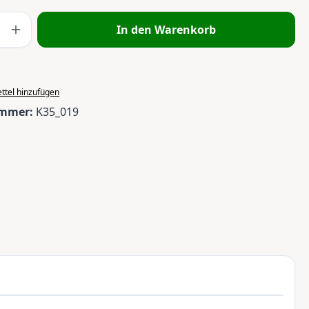
 Anzahl: Gib den gewünschten Wert ein 
In den Warenkorb
ttel hinzufügen
ummer:
K35_019