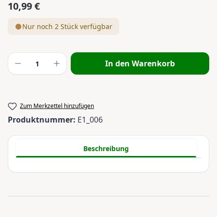
10,99 €
Regulärer Preis:
Nur noch 2 Stück verfügbar
Produkt Anzahl: Gib den gewünschten Wert
In den Warenkorb
Zum Merkzettel hinzufügen
Produktnummer:
E1_006
Beschreibung