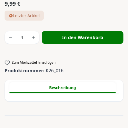
9,99 €
Regulärer Preis:
Letzter Artikel
Produkt Anzahl: Gib den gewünschten Wert
In den Warenkorb
Zum Merkzettel hinzufügen
Produktnummer:
K26_016
Beschreibung