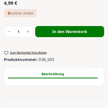
4,99 €
Regulärer Preis:
Letzter Artikel
Produkt Anzahl: Gib den gewünschten Wert
In den Warenkorb
Zum Merkzettel hinzufügen
Produktnummer:
D36_003
Beschreibung