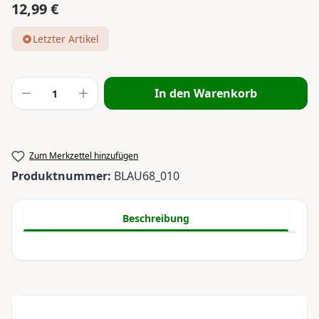
12,99 €
Regulärer Preis:
Letzter Artikel
Produkt Anzahl: Gib den gewünschten Wert
In den Warenkorb
Zum Merkzettel hinzufügen
Produktnummer:
BLAU68_010
Beschreibung