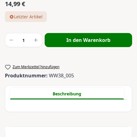
14,99 €
Regulärer Preis:
Letzter Artikel
Produkt Anzahl: Gib den gewünschten Wert
In den Warenkorb
Zum Merkzettel hinzufügen
Produktnummer:
WW38_005
Beschreibung