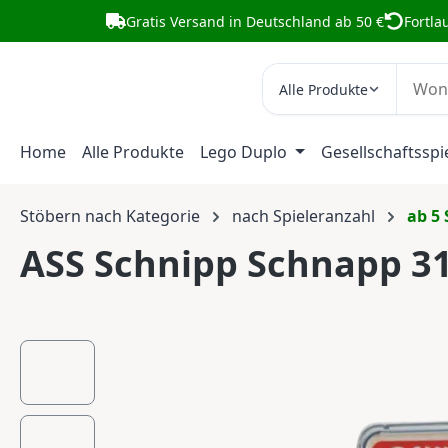
Gratis Versand in Deutschland ab 50 €
Fortla
m Hauptinhalt springen
Zur Suche springen
Zur Hauptnavigation springen
Alle Produkte
Home
Alle Produkte
Lego Duplo
Gesellschaftsspi
Stöbern nach Kategorie
nach Spieleranzahl
ab 5 
ASS Schnipp Schnapp 3
Bildergalerie überspringen