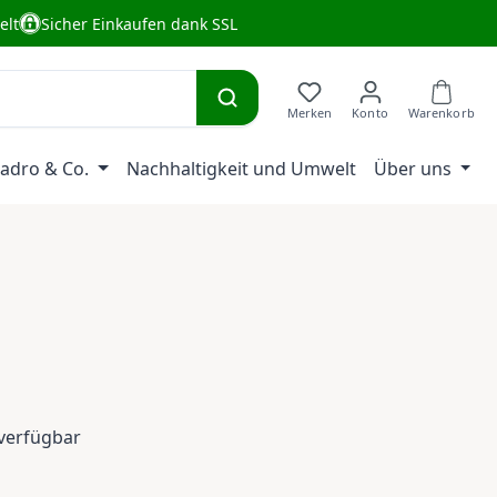
elt
Sicher Einkaufen dank SSL
adro & Co.
Nachhaltigkeit und Umwelt
Über uns
eis:
verfügbar