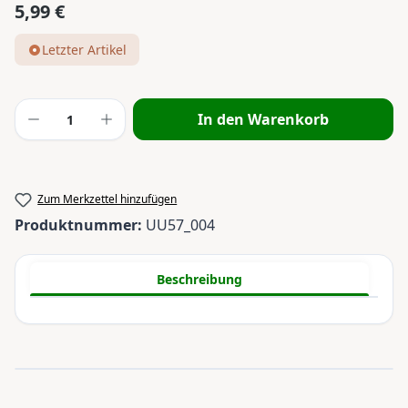
5,99 €
Regulärer Preis:
Letzter Artikel
Produkt Anzahl: Gib den gewünschten Wert
In den Warenkorb
Zum Merkzettel hinzufügen
Produktnummer:
UU57_004
Beschreibung