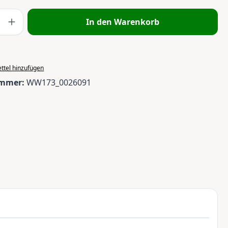
 Anzahl: Gib den gewünschten Wert ein 
In den Warenkorb
ttel hinzufügen
ummer:
WW173_0026091