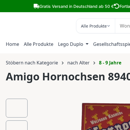
m Hauptinhalt springen
Zur Suche springen
Zur Hauptnavigation springen
Gratis Versand in Deutschland ab 50 €
Fortl
Alle Produkte
Home
Alle Produkte
Lego Duplo
Gesellschaftsspi
Stöbern nach Kategorie
nach Alter
8 - 9 Jahre
Amigo Hornochsen 894
Bildergalerie überspringen