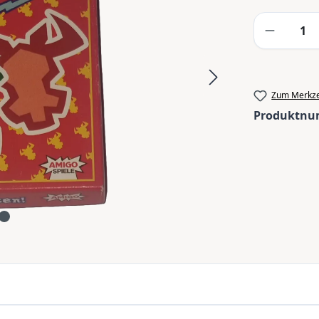
Produkt
Zum Merkze
Produktn