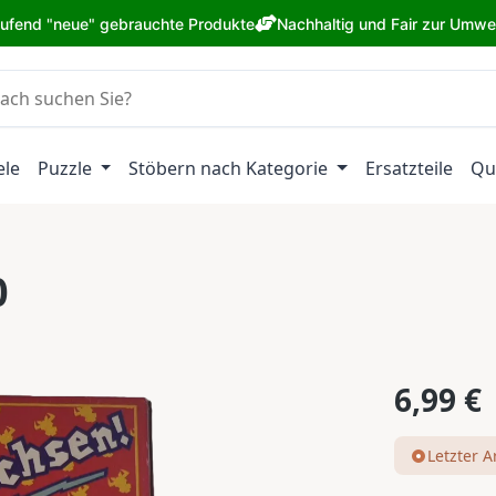
aufend "neue" gebrauchte Produkte
Nachhaltig und Fair zur Umwe
ele
Puzzle
Stöbern nach Kategorie
Ersatzteile
Qu
0
Regulärer Pr
6,99 €
Letzter Ar