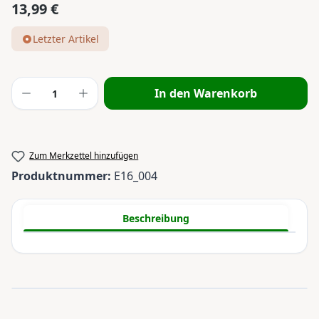
13,99 €
Regulärer Preis:
Letzter Artikel
Produkt Anzahl: Gib den gewünschten Wert
In den Warenkorb
Zum Merkzettel hinzufügen
Produktnummer:
E16_004
Beschreibung