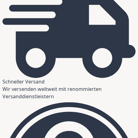
Schneller Versand
Wir versenden weltweit mit renommierten
Versanddienstleistern