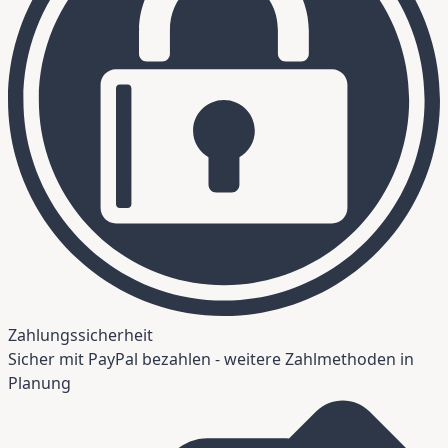
Zahlungssicherheit
Sicher mit PayPal bezahlen - weitere Zahlmethoden in
Planung