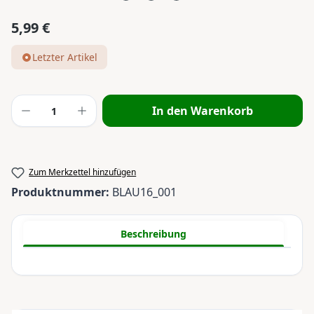
5,99 €
Regulärer Preis:
Letzter Artikel
Produkt Anzahl: Gib den gewünschten Wert
In den Warenkorb
Zum Merkzettel hinzufügen
Produktnummer:
BLAU16_001
Beschreibung