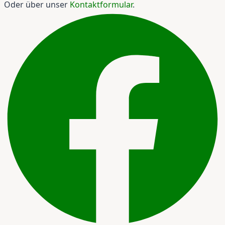
Oder über unser
Kontaktformular
.