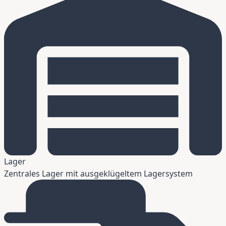
Lager
Zentrales Lager mit ausgeklügeltem Lagersystem