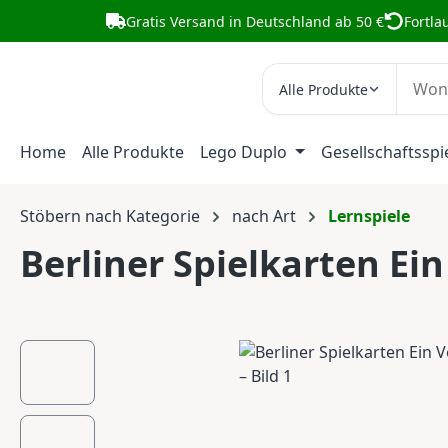
Gratis Versand in Deutschland ab 50 €
Fortla
m Hauptinhalt springen
Zur Suche springen
Zur Hauptnavigation springen
Alle Produkte
Home
Alle Produkte
Lego Duplo
Gesellschaftsspi
Stöbern nach Kategorie
nach Art
Lernspiele
Berliner Spielkarten Ei
Bildergalerie überspringen