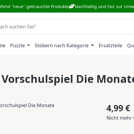
ufend "neue" gebrauchte Produkte
Nachhaltig und Fair zur Umw
ele
Puzzle
Stöbern nach Kategorie
Ersatzteile
Qu
n Vorschulspiel Die Monat
Regulärer Pr
4,99 €
Nicht mehr 