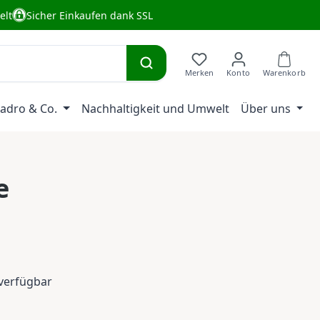
elt
Sicher Einkaufen dank SSL
adro & Co.
Nachhaltigkeit und Umwelt
Über uns
e
eis:
verfügbar