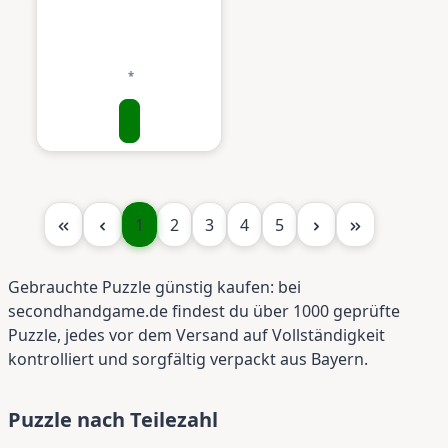
Seite
Seite
Seite
Seite
Seite
1
2
3
4
5
Gebrauchte Puzzle günstig kaufen: bei
secondhandgame.de findest du über 1000 geprüfte
Puzzle, jedes vor dem Versand auf Vollständigkeit
kontrolliert und sorgfältig verpackt aus Bayern.
Puzzle nach Teilezahl