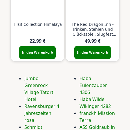
Tilsit Collection Himalaya
The Red Dragon Inn -
Trinken, Stehlen und
Glücksspiel. Slugfest
Spiele
22,99 €
49,99 €
In den Warenkorb
In den Warenkorb
Jumbo
Haba
Greenrock
Eulenzauber
Village Tatort:
4306
Hotel
Haba Wilde
Ravensburger 4
Wikinger 4282
Jahreszeiten
franckh Mission
rosa
Terra
Schmidt
ASS Goldraub in