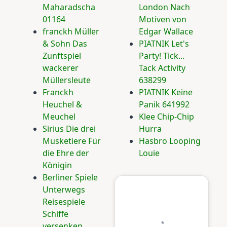
Maharadscha
London Nach
01164
Motiven von
franckh Müller
Edgar Wallace
& Sohn Das
PIATNIK Let's
Zunftspiel
Party! Tick...
wackerer
Tack Activity
Müllersleute
638299
Franckh
PIATNIK Keine
Heuchel &
Panik 641992
Meuchel
Klee Chip-Chip
Sirius Die drei
Hurra
Musketiere Für
Hasbro Looping
die Ehre der
Louie
Königin
Berliner Spiele
Unterwegs
Reisespiele
Schiffe
versenken