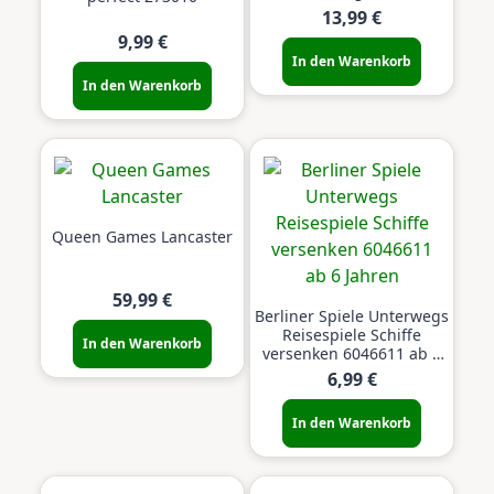
13,99 €
9,99 €
In den Warenkorb
In den Warenkorb
Queen Games Lancaster
59,99 €
Berliner Spiele Unterwegs
Reisespiele Schiffe
In den Warenkorb
versenken 6046611 ab 6
Jahren
6,99 €
In den Warenkorb