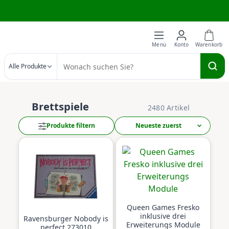
Zum Hauptinhalt springen
Wir brauchen deine Hilfe
Alle Produkte
Brettspiele
2480 Artikel
Produkte filtern
Queen Games Fresko
inklusive drei
Ravensburger Nobody is
Erweiterungs Module
perfect 273010