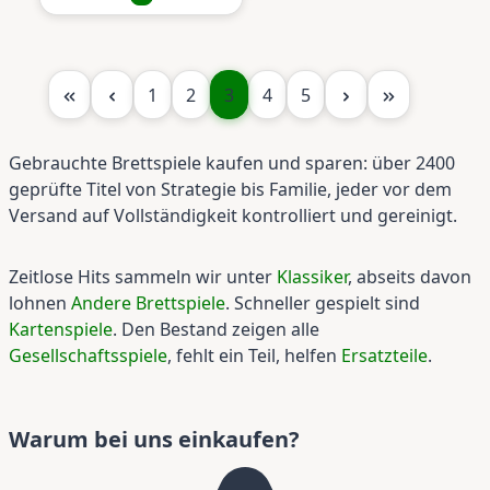
Seite
Seite
Seite
Seite
Seite
1
2
3
4
5
Gebrauchte Brettspiele kaufen und sparen: über 2400
geprüfte Titel von Strategie bis Familie, jeder vor dem
Versand auf Vollständigkeit kontrolliert und gereinigt.
Zeitlose Hits sammeln wir unter
Klassiker
, abseits davon
lohnen
Andere Brettspiele
. Schneller gespielt sind
Kartenspiele
. Den Bestand zeigen alle
Gesellschaftsspiele
, fehlt ein Teil, helfen
Ersatzteile
.
Warum bei uns einkaufen?