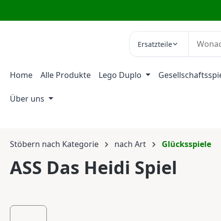
m Hauptinhalt springen
Zur Suche springen
Zur Hauptnavigation springen
Ersatzteile
Home
Alle Produkte
Lego Duplo
Gesellschaftsspi
Über uns
Stöbern nach Kategorie
nach Art
Glücksspiele
ASS Das Heidi Spiel
Bildergalerie überspringen