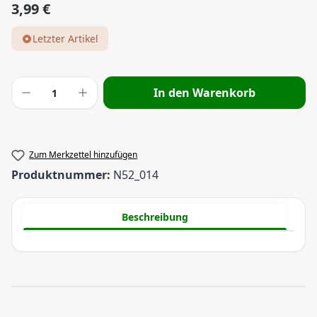
3,99 €
Regulärer Preis:
Letzter Artikel
Produkt Anzahl: Gib den gewünschten Wert
In den Warenkorb
Zum Merkzettel hinzufügen
Produktnummer:
N52_014
Beschreibung