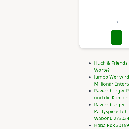
Huch & Friends
Worte?
Jumbo Wer wir
Millionär Enter
Ravensburger R
und die Königin
Ravensburger
Partyspiele Toh
Wabohu 27303
Haba Rox 3015