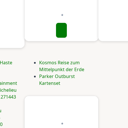
 Haste
Kosmos Reise zum
Mittelpunkt der Erde
d
Parker Outburst
tainment
Kartenset
ichelieu
 271443
u
4
90