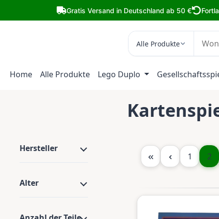
m Hauptinhalt springen
Zur Suche springen
Zur Hauptnavigation springen
Gratis Versand in Deutschland ab 50 €
Fortl
Alle Produkte
Home
Alle Produkte
Lego Duplo
Gesellschaftsspi
Kartenspi
Hersteller
Seite
Sei
1
2
Alter
Anzahl der Teile