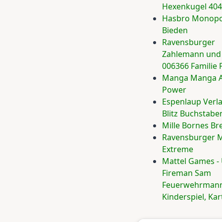
Hexenkugel 40
Hasbro Monopo
Bieden
Ravensburger
Zahlemann und
006366 Familie
Manga Manga A
Power
Espenlaup Verl
Blitz Buchstabe
Mille Bornes Bre
Ravensburger 
Extreme
Mattel Games 
Fireman Sam
Feuerwehrman
Kinderspiel, Kar