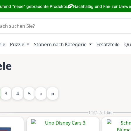
aufend "neue" gebrauchte Produkte
Nachhaltig und Fair zur Umwe
ele
Puzzle
Stöbern nach Kategorie
Ersatzteile
Qu
ele
te
Seite
Seite
Seite
3
4
5
1161 Artikel