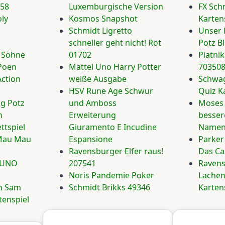
458
Luxemburgische Version
FX Sch
ly
Kosmos Snapshot
Karten
Schmidt Ligretto
Unser 
schneller geht nicht! Rot
Potz B
 Söhne
01702
Piatni
 Poen
Mattel Uno Harry Potter
70350
ction
weiße Ausgabe
Schwag
HSV Rune Age Schwur
Quiz K
ag Potz
und Amboss
Moses 
n
Erweiterung
besser
ttspiel
Giuramento E Incudine
Namen 
Mau Mau
Espansione
Parker
Ravensburger Elfer raus!
Das Ca
- UNO
207541
Ravens
Noris Pandemie Poker
Lachen
n Sam
Schmidt Brikks 49346
Karten
tenspiel