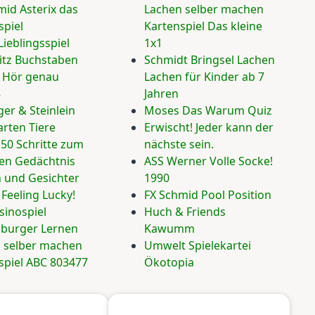
mid Asterix das
Lachen selber machen
spiel
Kartenspiel Das kleine
Lieblingsspiel
1x1
litz Buchstaben
Schmidt Bringsel Lachen
k Hör genau
Lachen für Kinder ab 7
8
Jahren
er & Steinlein
Moses Das Warum Quiz
arten Tiere
Erwischt! Jeder kann der
50 Schritte zum
nächste sein.
en Gedächtnis
ASS Werner Volle Socke!
und Gesichter
1990
 Feeling Lucky!
FX Schmid Pool Position
sinospiel
Huch & Friends
burger Lernen
Kawumm
 selber machen
Umwelt Spielekartei
spiel ABC 803477
Ökotopia