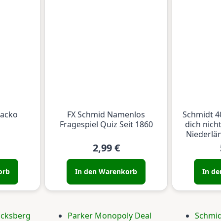
Racko
FX Schmid Namenlos
Schmidt 4
Fragespiel Quiz Seit 1860
dich nich
Niederlä
2,99 €
orb
In den Warenkorb
In d
ocksberg
Parker Monopoly Deal
Schmid