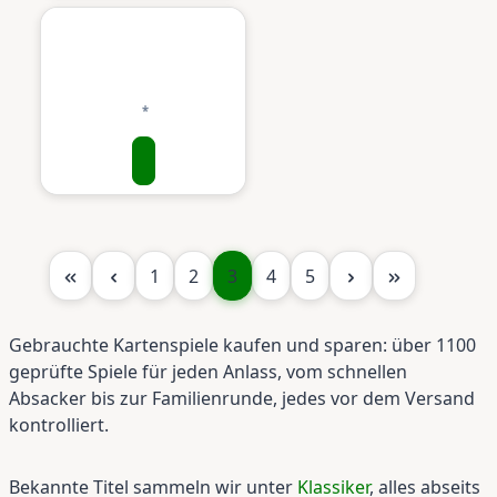
Seite
Seite
Seite
Seite
Seite
1
2
3
4
5
Gebrauchte Kartenspiele kaufen und sparen: über 1100
geprüfte Spiele für jeden Anlass, vom schnellen
Absacker bis zur Familienrunde, jedes vor dem Versand
kontrolliert.
Bekannte Titel sammeln wir unter
Klassiker
, alles abseits