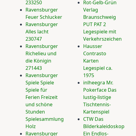
233250
Rot-Gelb-Grün
Ravensburger
Verlag
Feuer Schlucker
Braunschweig
Ravensburger
PUT PAT 2
Alles lacht
Legespiele mit
230747
Verkehrszeichen
Ravensburger
Hausser
Richelieu und
Contrasto
die Königin
Karten
271443
Legespiel ca.
Ravensburger
1975
Spiele Spiele
inlheegra Mr.
Spiele für
Pokerface Das
Ferien Freizeit
lustig-listige
und schöne
Tischtennis-
Stunden
Kartenspiel
Spielesammlung
CTW Das
Holz
Bilderkaleidoskop
Ravensburger
Ein Endlos-