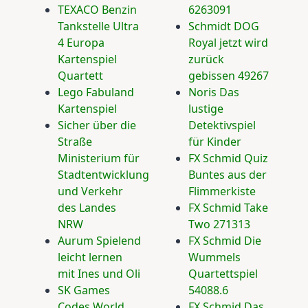
TEXACO Benzin
6263091
Tankstelle Ultra
Schmidt DOG
4 Europa
Royal jetzt wird
Kartenspiel
zurück
Quartett
gebissen 49267
Lego Fabuland
Noris Das
Kartenspiel
lustige
Sicher über die
Detektivspiel
Straße
für Kinder
Ministerium für
FX Schmid Quiz
Stadtentwicklung
Buntes aus der
und Verkehr
Flimmerkiste
des Landes
FX Schmid Take
NRW
Two 271313
Aurum Spielend
FX Schmid Die
leicht lernen
Wummels
mit Ines und Oli
Quartettspiel
SK Games
54088.6
Codes World
FX Schmid Das