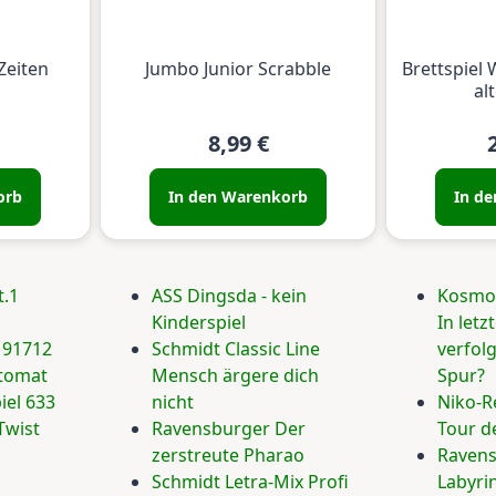
Zeiten
Jumbo Junior Scrabble
Brettspiel 
al
8,99 €
orb
In den Warenkorb
In d
t.1
ASS Dingsda - kein
Kosmos
Kinderspiel
In let
 91712
Schmidt Classic Line
verfolg
utomat
Mensch ärgere dich
Spur?
iel 633
nicht
Niko-R
Twist
Ravensburger Der
Tour d
zerstreute Pharao
Ravens
Schmidt Letra-Mix Profi
Labyri