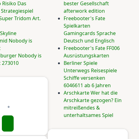
 Risiko Das
bester Gesellschaft
 Strategiespiel
afterwork edition
Super Tridom Art.
Freebooter's Fate
Spielkarten
Skyline
Gamingcards Sprache
mid Nobody is
Deutsch und Englisch
t
Freebooter's Fate FF006
burger Nobody is
Ausrüstungskarten
t 273010
Berliner Spiele
Unterwegs Reisespiele
Schiffe versenken
6046611 ab 6 Jahren
Arschkarte Wer hat die
Arschkarte gezogen? Ein
mitreißendes &
unterhaltsames Spiel