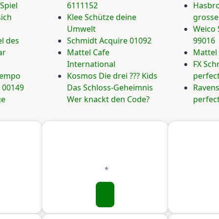
Spiel
6111152
Hasbro
ich
Klee Schütze deine
grosse
Umwelt
Weico 
l des
Schmidt Acquire 01092
99016
ar
Mattel Cafe
Mattel 
International
FX Sch
Tempo
Kosmos Die drei ??? Kids
perfec
e 00149
Das Schloss-Geheimnis
Ravens
ge
Wer knackt den Code?
perfec