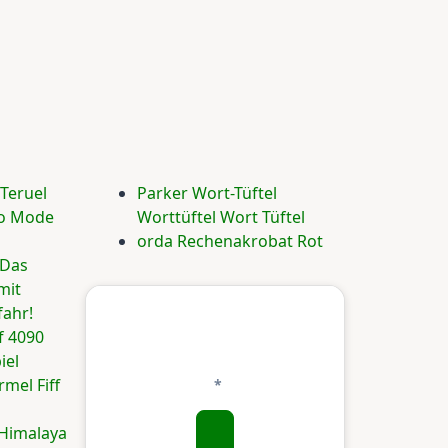
 Teruel
Parker Wort-Tüftel
lo Mode
Worttüftel Wort Tüftel
orda Rechenakrobat Rot
 Das
mit
ahr!
f 4090
iel
mel Fiff
n Himalaya