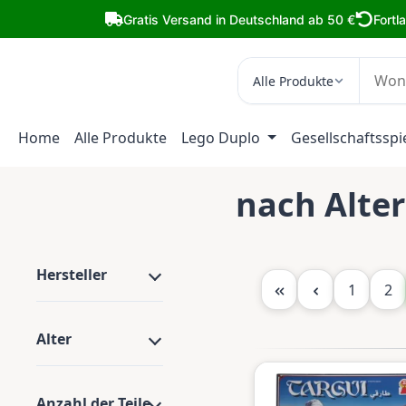
m Hauptinhalt springen
Zur Suche springen
Zur Hauptnavigation springen
Gratis Versand in Deutschland ab 50 €
Fortl
Alle Produkte
Home
Alle Produkte
Lego Duplo
Gesellschaftsspi
nach Alter
Hersteller
Seite
Sei
1
2
Alter
Anzahl der Teile