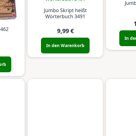
Jumb
Jumbo Skript heißt
Wörterbuch 3491
3462
9,99 €
In d
In den Warenkorb
orb