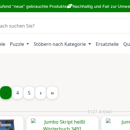
aufend "neue" gebrauchte Produkte
Nachhaltig und Fair zur Umwe
ele
Puzzle
Stöbern nach Kategorie
Ersatzteile
Qu
te
Seite
Seite
Seite
3
4
5
5127 Artikel