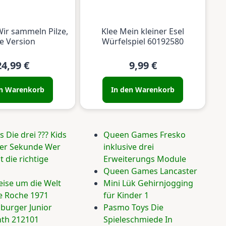
Wir sammeln Pilze,
Klee Mein kleiner Esel
te Version
Würfelspiel 60192580
24,99 €
9,99 €
en Warenkorb
In den Warenkorb
 Die drei ??? Kids
Queen Games Fresko
zter Sekunde Wer
inklusive drei
t die richtige
Erweiterungs Module
Queen Games Lancaster
eise um die Welt
Mini Lük Gehirnjogging
e Roche 1971
für Kinder 1
burger Junior
Pasmo Toys Die
nth 212101
Spieleschmiede In