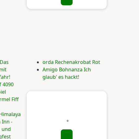
 Das
orda Rechenakrobat Rot
mit
Amigo Bohnanza Ich
ahr!
glaub' es hackt!
f 4090
iel
mel Fiff
n Himalaya
Inn -
n und
gfest