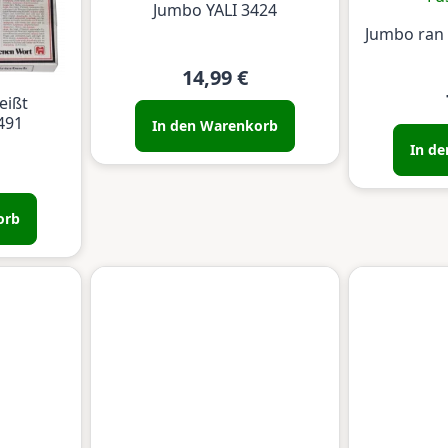
Jumbo YALI 3424
Jumbo ran 
14,99 €
eißt
491
In den Warenkorb
In d
orb