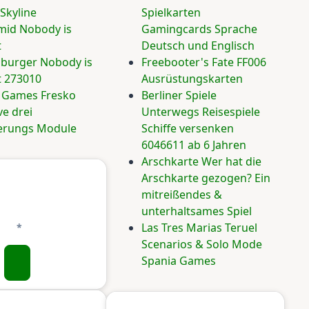
Skyline
Spielkarten
mid Nobody is
Gamingcards Sprache
t
Deutsch und Englisch
burger Nobody is
Freebooter's Fate FF006
t 273010
Ausrüstungskarten
 Games Fresko
Berliner Spiele
ve drei
Unterwegs Reisespiele
erungs Module
Schiffe versenken
6046611 ab 6 Jahren
Arschkarte Wer hat die
Arschkarte gezogen? Ein
mitreißendes &
unterhaltsames Spiel
Las Tres Marias Teruel
Scenarios & Solo Mode
Spania Games