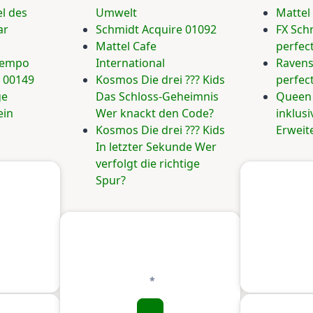
l des
Umwelt
Mattel 
ar
Schmidt Acquire 01092
FX Sch
Mattel Cafe
perfec
Tempo
International
Ravens
e 00149
Kosmos Die drei ??? Kids
perfec
ge
Das Schloss-Geheimnis
Queen
ein
Wer knackt den Code?
inklusi
Kosmos Die drei ??? Kids
Erweit
In letzter Sekunde Wer
verfolgt die richtige
Spur?