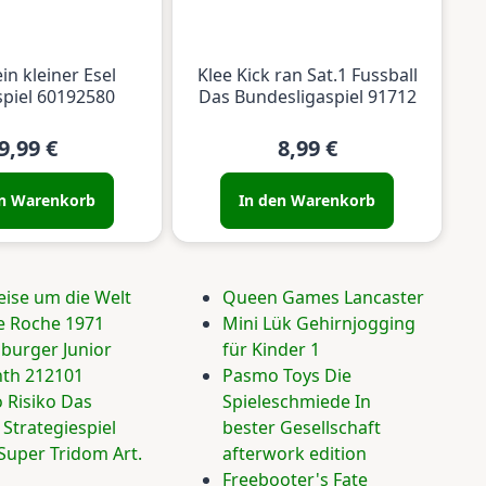
in kleiner Esel
Klee Kick ran Sat.1 Fussball
spiel 60192580
Das Bundesligaspiel 91712
9,99 €
8,99 €
en Warenkorb
In den Warenkorb
eise um die Welt
Queen Games Lancaster
e Roche 1971
Mini Lük Gehirnjogging
burger Junior
für Kinder 1
nth 212101
Pasmo Toys Die
 Risiko Das
Spieleschmiede In
 Strategiespiel
bester Gesellschaft
Super Tridom Art.
afterwork edition
Freebooter's Fate