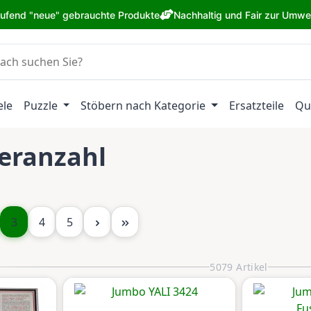
aufend "neue" gebrauchte Produkte
Nachhaltig und Fair zur Umwe
ele
Puzzle
Stöbern nach Kategorie
Ersatzteile
Qu
leranzahl
te
Seite
Seite
Seite
3
4
5
5079 Artikel