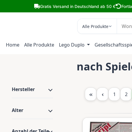
m Hauptinhalt springen
Zur Suche springen
Zur Hauptnavigation springen
Gratis Versand in Deutschland ab 50 €
Fortl
Alle Produkte
Home
Alle Produkte
Lego Duplo
Gesellschaftsspi
nach Spie
Hersteller
Seite
Sei
1
2
Alter
Anzahl der Teile