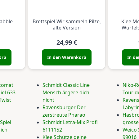
rabble
Brettspiel Wir sammeln Pilze,
Klee Me
alte Version
Würfel
24,99 €
orb
In den Warenkorb
In d
utomat
Schmidt Classic Line
Niko-R
iel 633
Mensch ärgere dich
Tour d
Twist
nicht
Ravens
Ravensburger Der
Labyri
zerstreute Pharao
Hasbro
Spiel
Schmidt Letra-Mix Profi
grosse
ich
6111152
Weico 
Klee Schütze deine
99016