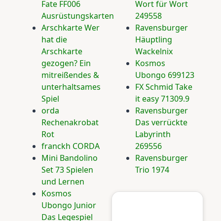
Fate FF006
Wort für Wort
Ausrüstungskarten
249558
Arschkarte Wer
Ravensburger
hat die
Häuptling
Arschkarte
Wackelnix
gezogen? Ein
Kosmos
mitreißendes &
Ubongo 699123
unterhaltsames
FX Schmid Take
Spiel
it easy 71309.9
orda
Ravensburger
Rechenakrobat
Das verrückte
Rot
Labyrinth
franckh CORDA
269556
Mini Bandolino
Ravensburger
Set 73 Spielen
Trio 1974
und Lernen
Kosmos
Ubongo Junior
Das Legespiel