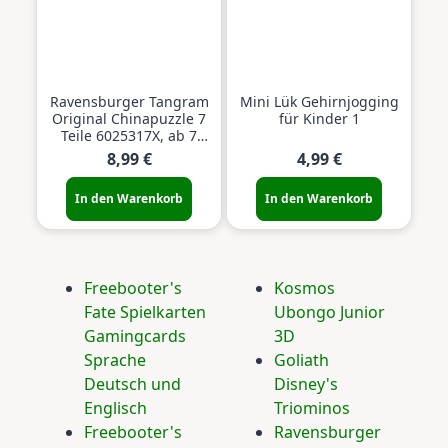
Ravensburger Tangram
Mini Lük Gehirnjogging
Original Chinapuzzle 7
für Kinder 1
Teile 6025317X, ab 7
Jahren
8,99 €
4,99 €
In den Warenkorb
In den Warenkorb
Freebooter's
Kosmos
Fate Spielkarten
Ubongo Junior
Gamingcards
3D
Sprache
Goliath
Deutsch und
Disney's
Englisch
Triominos
Freebooter's
Ravensburger