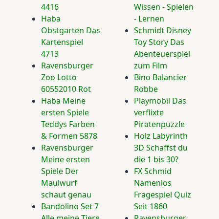
4416
Wissen - Spielen
Haba
- Lernen
Obstgarten Das
Schmidt Disney
Kartenspiel
Toy Story Das
4713
Abenteuerspiel
Ravensburger
zum Film
Zoo Lotto
Bino Balancier
60552010 Rot
Robbe
Haba Meine
Playmobil Das
ersten Spiele
verflixte
Teddys Farben
Piratenpuzzle
& Formen 5878
Holz Labyrinth
Ravensburger
3D Schaffst du
Meine ersten
die 1 bis 30?
Spiele Der
FX Schmid
Maulwurf
Namenlos
schaut genau
Fragespiel Quiz
Bandolino Set 7
Seit 1860
Alle meine Tiere
Ravensburger