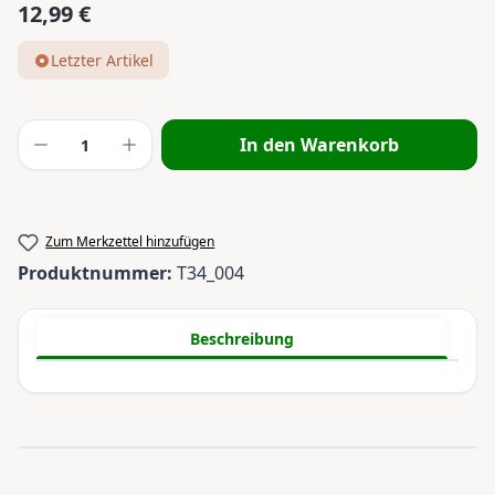
12,99 €
Regulärer Preis:
Letzter Artikel
Produkt Anzahl: Gib den gewünschten Wert
In den Warenkorb
Zum Merkzettel hinzufügen
Produktnummer:
T34_004
Beschreibung