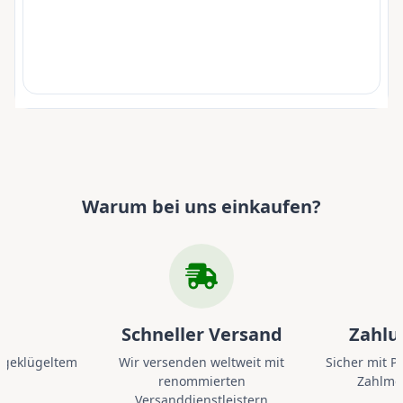
Warum bei uns einkaufen?
Schneller Versand
Zahlu
sgeklügeltem
Wir versenden weltweit mit
Sicher mit P
m
renommierten
Zahlme
Versanddienstleistern