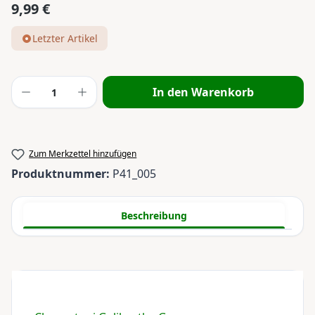
9,99 €
Regulärer Preis:
Letzter Artikel
Produkt Anzahl: Gib den gewünschten Wert
In den Warenkorb
Zum Merkzettel hinzufügen
Produktnummer:
P41_005
Beschreibung