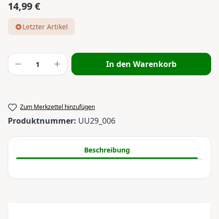
14,99 €
Regulärer Preis:
Letzter Artikel
Produkt Anzahl: Gib den gewünschten Wert
In den Warenkorb
Zum Merkzettel hinzufügen
Produktnummer:
UU29_006
Beschreibung